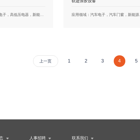
轨迹涂胶设备
应用领域：汽车电子，高低压电器，新能源性能特点：◊真空灌封工艺：解决灌封气泡及流不到位问题◊真空搅拌脱泡：解决气泡及胶水储存失效问题◊伺服活塞计量阀：保证出胶稳定性CPK大于1.76◊双泵增压供料：解决切泵时的供胶压力丢失◊供胶管自循环：解决胶管沉淀及气泡残留◊加热辅助：提高高粘度胶水流动性◊压力液位监测：
应用领域：汽车电子，汽车门窗，新能源性能特点：◊六轴机械手轨迹控制：实现轨迹编程与
1
2
3
4
5
上一页
态
人事招聘
联系我们


