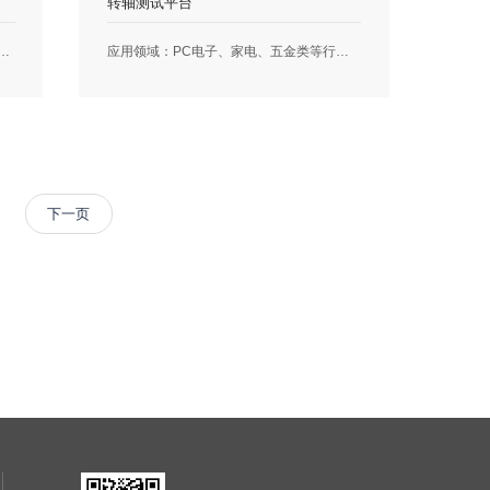
转轴测试平台
出胶速度实时匹配，完美保障胶条饱满均匀。◊伺服齿轮泵控胶系统：通过伺服齿轮泵与精密流量计闭环补偿控制系统保证出胶稳定性◊真空搅拌脱泡：解决气泡及胶水储存失效问题◊双泵增压供料：解决切泵时的供胶压力丢失◊供胶管自循环：解
应用领域：PC电子、家电、五金类等行业工艺：产品自动夹持，伺服电机带动扭力传感器采集旋转过程中每个角度的实时扭力值并以曲线图的形式显示在触摸屏界面;扭力值不符合要求的产品可通过伺服自动调节扭力，调节后二次测试扭力值,最终实现产品零不良。优势工艺：1.自动旋转测试扭力；2.根据扭力值计算自动调节扭力螺母
下一页