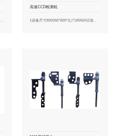
高速CCD检测机
应用领域：汽车电子、医疗、3C、日用品，五金类装配等行业工艺：通过振动盘送料，搭配高速标准抓取模组，CKD转盘移载，CCD视觉检测组装精度，最后自动包装。此类设备适合复杂连接器产品的高效批量生产。优势工艺：1.振动盘（卡料率低）2.速度快（0.45秒/Pcs）3.节约空间（转盘式，占地面积少）4.标准化程度高，节约设备开发
1设备尺寸800(W)*800*(L)*1800(H)2送料方式载带送料冲压在线检测3检测速度设备最高能力1200PCS/min4检测精度测量精度0.03mm5相机数量3组高速工业相机