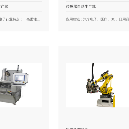
生产线
传感器自动生产线
应用领域：汽车电子行业特点：一条柔性化很强的自动化汽车门锁及摇窗机拉绳的全制程生产线，可以兼容不同长度的拉绳，不同的装配工艺，选型后自动调节载具和换型；设备功能包含钢丝拉直，定长精切，打花，CCD检测，自动压铸，切除料口，预拉测试，自动下料及不良品自动剔除。