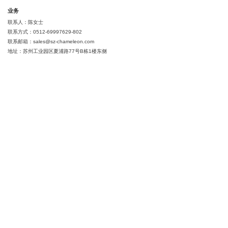
业务
联系人：陈女士
联系方式：0512-69997629-802
联系邮箱：sales@sz-chameleon.com
地址：苏州工业园区夏浦路77号B栋1楼东侧